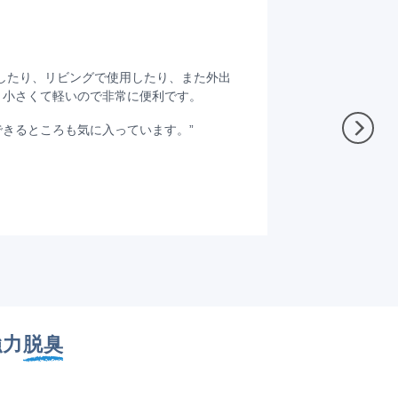
50
歯
したり、リビングで使用したり、また外出
“思春期の娘
、小さくて軽いので非常に便利です。
製品をつける
かなり敏感で
きるところも気に入っています。”
強力
脱臭