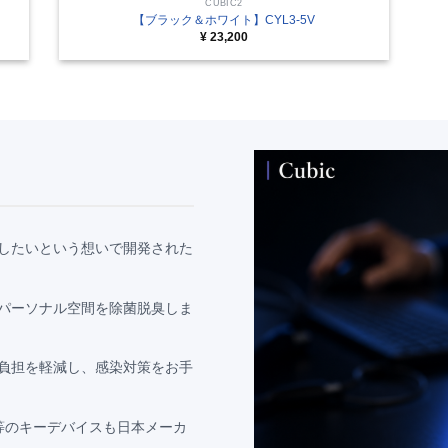
CUBIC2
【ブラック＆ホワイト】CYL3-5V
¥
23,200
したいという想いで開発された
パーソナル空間を除菌脱臭しま
負担を軽減し、感染対策をお手
D等のキーデバイスも日本メーカ