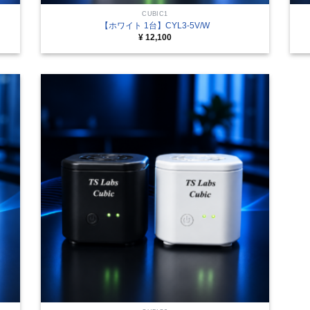
CUBIC1
【ホワイト 1台】CYL3-5V/W
¥
12,100
+