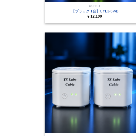
CUBIC1
【ブラック 1台】CYL3-5V/B
¥
12,100
+