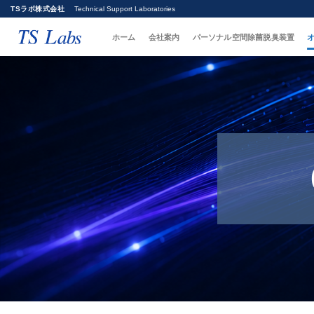
Skip
TSラボ株式会社
Technical Support Laboratories
to
content
ホーム
会社案内
パーソナル空間除菌脱臭装置